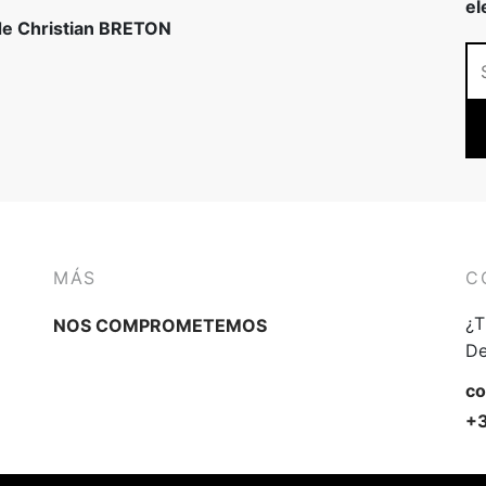
el
 de Christian BRETON
MÁS
C
¿T
NOS COMPROMETEMOS
De
co
+3