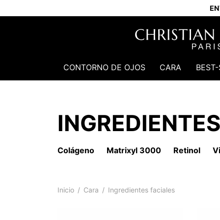
EN
CONTORNO DE OJOS
CARA
BEST-
INGREDIENTES
Colágeno
Matrixyl 3000
Retinol
V
Inicio
/
Cara
/
Ingredientes faciales