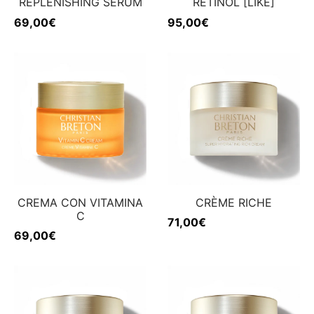
REPLENISHING SERUM
RETINOL [LIKE]
69,00
€
95,00
€
CREMA CON VITAMINA
CRÈME RICHE
C
71,00
€
69,00
€