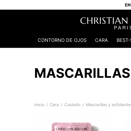
EN
CONTORNO DE OJOS
CARA
BEST-
MASCARILLAS
Inicio
/
Cara
/
Cuidado
/
Mascarillas y exfoliante