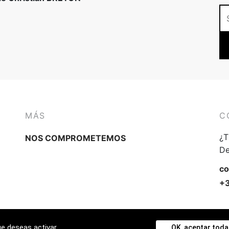
MÁS
C
¿T
NOS COMPROMETEMOS
De
co
+3
ue deseas activar
OK, aceptar toda