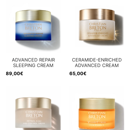
 & Firmeza
rfecciones
w
ADVANCED REPAIR
CERAMIDE-ENRICHED
SLEEPING CREAM
ADVANCED CREAM
89,00
€
65,00
€