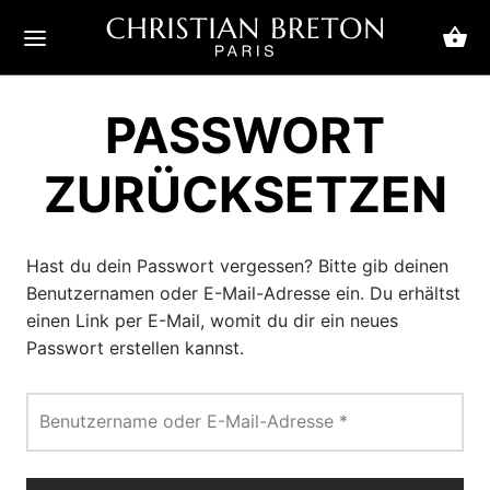
PASSWORT
ZURÜCKSETZEN
ack
ack
ack
ack
ack
ack
ack
ack
ack
ack
enkontur
enkontur
gen um die Augenpartie
icht
enken
ichtspflege
hen
Hast du dein Passwort vergessen? Bitte gib deinen
Benutzernamen oder E-Mail-Adresse ein. Du erhältst
enkontur
es und Gele
nschatten und -schwellungen
enken
en
mes und Balsame
 Priority
sische Herrendüfte
it classique
einen Link per E-Mail, womit du dir ein neues
Passwort erstellen kannst.
en um die Augenpartie
ken
en
chtspflege
htigkeitszufuhr
en und Peelings
riority
tlich chic
liche Düfte
gnose
n
htigkeitszufuhr
en
nkraft & Festigkeit
n
ry
dige Düfte
Erforderlich
Benutzername oder E-Mail-Adresse
*
pern & Augenbrauen
ing & Tonus
e Fältchen