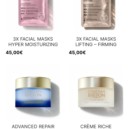
w
inheiten
nenschutz
w
3X FACIAL MASKS
3X FACIAL MASKS
HYPER MOISTURIZING
LIFTING – FIRMING
45,00
€
45,00
€
ADVANCED REPAIR
CRÈME RICHE