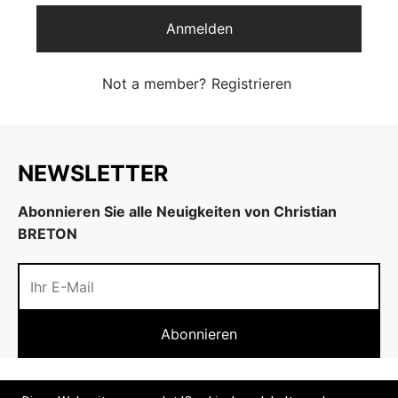
w
inheiten
Anmelden
nenschutz
w
Not a member?
Registrieren
NEWSLETTER
Abonnieren Sie alle Neuigkeiten von Christian
BRETON
INFOS