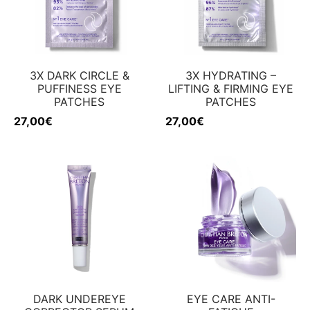
w
inheiten
nenschutz
w
3X DARK CIRCLE &
3X HYDRATING –
PUFFINESS EYE
LIFTING & FIRMING EYE
PATCHES
PATCHES
27,00
€
27,00
€
DARK UNDEREYE
EYE CARE ANTI-