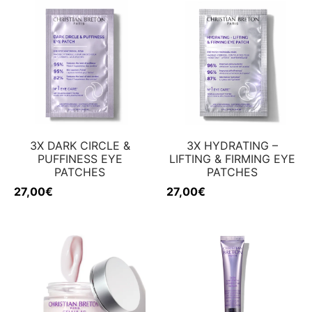
w
inheiten
nenschutz
w
3X DARK CIRCLE &
3X HYDRATING –
PUFFINESS EYE
LIFTING & FIRMING EYE
PATCHES
PATCHES
27,00
€
27,00
€