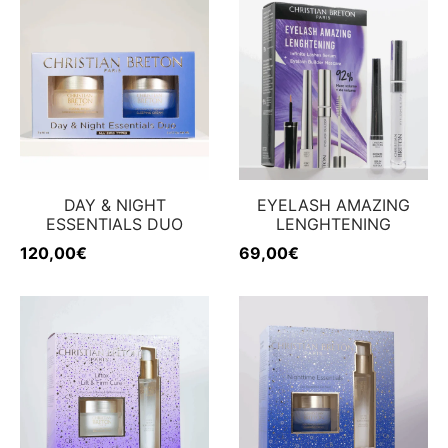
 & Firmeza
rfecciones
w
DAY & NIGHT
EYELASH AMAZING
ESSENTIALS DUO
LENGHTENING
120,00
€
69,00
€