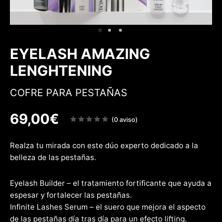
 & Firmeza
rfecciones
w
EYELASH AMAZING
LENGHTENING
COFRE PARA PESTAÑAS
69,00
€
Note
(0 aviso)
sur
5
Realza tu mirada con este dúo experto dedicado a la
belleza de las pestañas.
Eyelash Builder – el tratamiento fortificante que ayuda a
espesar y fortalecer las pestañas.
Infinite Lashes Serum – el suero que mejora el aspecto
de las pestañas día tras día para un efecto lifting.