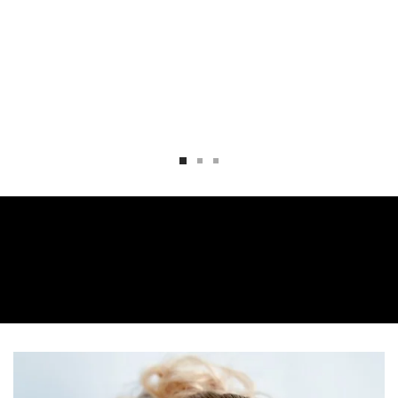
PROBADO Y APROBADO *
1
0
0
LABIOS MÁS LISOS
CÓMO UTILIZARLO