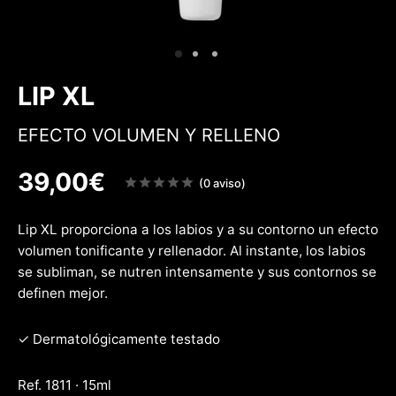
 & Firmeza
rfecciones
w
LIP XL
EFECTO VOLUMEN Y RELLENO
39,00
€
Note
(0 aviso)
sur
5
Lip XL proporciona a los labios y a su contorno un efecto
volumen tonificante y rellenador. Al instante, los labios
se subliman, se nutren intensamente y sus contornos se
definen mejor.
✓ Dermatológicamente testado
Ref. 1811 · 15ml