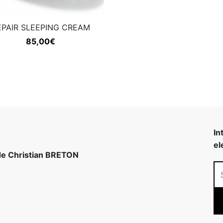
EPAIR SLEEPING CREAM
85,00
€
In
el
 de Christian BRETON