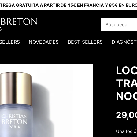
TREGA GRATUITA A PARTIR DE 45€ EN FRANCIA Y 85€ EN EUR
SELLERS
NOVEDADES
BEST-SELLERS
DIAGNÓST
LOC
TR
NO
29,0
Una loció