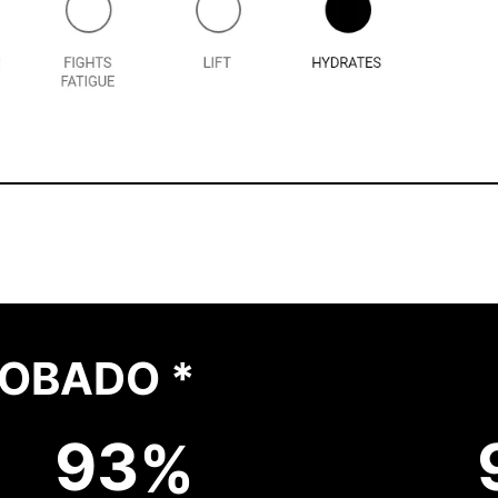
OBADO *
9
3