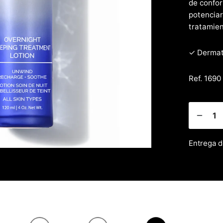
de confor
potenciar
tratamien
✓ Dermat
Ref. 1690
Entrega d