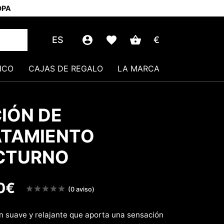
OPA
ES
€
ICO
CAJAS DE REGALO
LA MARCA
IÓN DE
ATAMIENTO
CTURNO
0
€
Note
(0 aviso)
sur
5
n suave y relajante que aporta una sensación