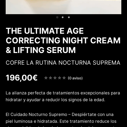
 & Firmeza
rfecciones
w
THE ULTIMATE AGE
CORRECTING NIGHT CREAM
& LIFTING SERUM
COFRE LA RUTINA NOCTURNA SUPREMA
196,00
€
Note
(0 aviso)
sur
5
La alianza perfecta de tratamientos excepcionales para
hidratar y ayudar a reducir los signos de la edad.
El Cuidado Nocturno Supremo – Despiértate con una
piel luminosa e hidratada. Este tratamiento reduce los