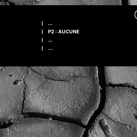
...
P2 : AUCUNE
...
...