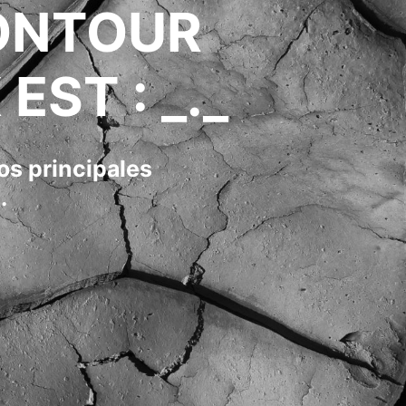
ONTOUR
EST : _._
os principales
.