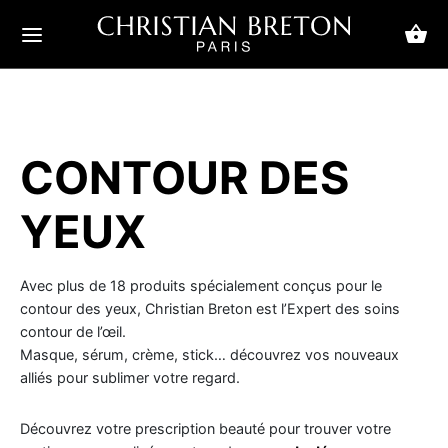
CONTOUR DES
etour
etour
etour
etour
etour
etour
etour
etour
etour
etour
YEUX
 Elle
x
occupations
duits
age
occupations
duits
mmes
 Elle
r Lui
 Lui
ccupations
es et Poches
es et gels
ccupations
s
ues & Exfoliants
riority
ums voluptueux
classiques masculins
Avec plus de 18 produits spécialement conçus pour le
contour des yeux, Christian Breton est l’Expert des soins
uits
s
ums
uits
ant et Raffermissant
ums
 Priority
ums actuels
t chic
contour de l’œil.
Masque, sérum, crème, stick… découvrez vos nouveaux
atation
ques
mes
rfections
mes & Baumes
ry
alliés pour sublimer votre regard.
w
 & Sourcils
atation
Découvrez votre prescription beauté pour trouver votre