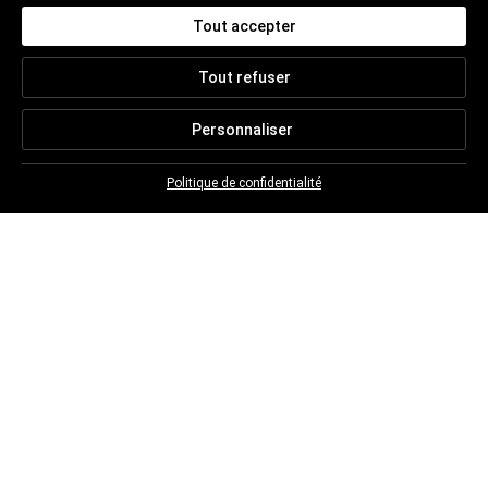
Tout accepter
Tout refuser
NEWSLETTER
Personnaliser
Abonnez-vous pour suivre toute l'actualité
Christian BRETON
Politique de confidentialité
À PROPOS
EN SAVOIR PLUS
CONTACT