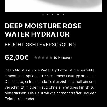
w
inheiten
nenschutz
w
DEEP MOISTURE ROSE
WATER HYDRATOR
FEUCHTIGKEITSVERSORGUNG
62,00
€
Note
(0 Meinung)
sur
5
Deep Moisture Rose Water Hydrator ist die perfekte
Feuchtigkeitspflege, die sich jedem Hauttyp anpasst.
Die leichte, erfrischende Textur zieht schnell ein und
verschmilzt mit der Haut, ohne ein fettiges Finish zu
hinterlassen. Die Haut wirkt sichtbar straffer und der
Teint strahlender.