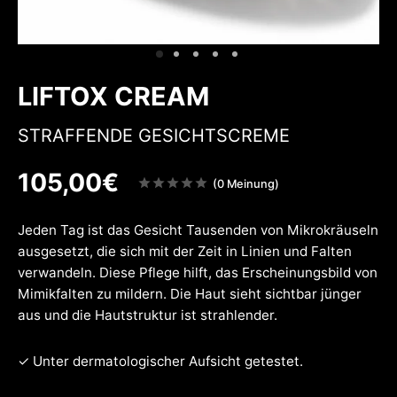
w
inheiten
nenschutz
w
LIFTOX CREAM
STRAFFENDE GESICHTSCREME
105,00
€
Note
(0 Meinung)
sur
5
Jeden Tag ist das Gesicht Tausenden von Mikrokräuseln
ausgesetzt, die sich mit der Zeit in Linien und Falten
verwandeln. Diese Pflege hilft, das Erscheinungsbild von
Mimikfalten zu mildern. Die Haut sieht sichtbar jünger
aus und die Hautstruktur ist strahlender.
✓ Unter dermatologischer Aufsicht getestet.