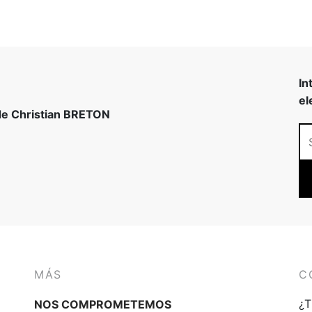
In
el
 de Christian BRETON
MÁS
C
¿T
NOS COMPROMETEMOS