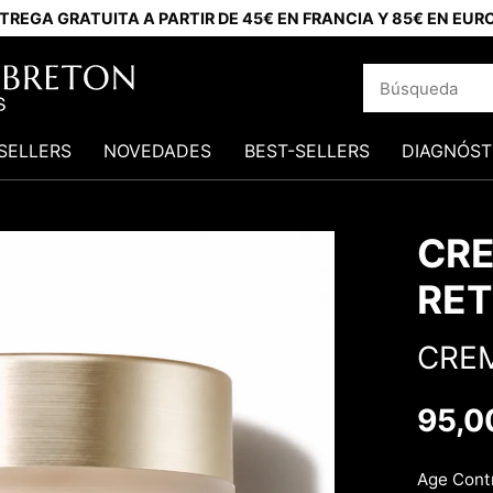
TREGA GRATUITA A PARTIR DE 45€ EN FRANCIA Y 85€ EN EUR
SELLERS
NOVEDADES
BEST-SELLERS
DIAGNÓST
CRE
RET
CREM
95,0
Age Contr