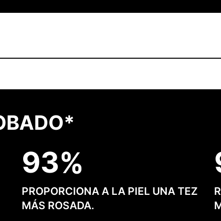
OBADO*
9
3
PROPORCIONA A LA PIEL UNA TEZ
R
MÁS ROSADA.