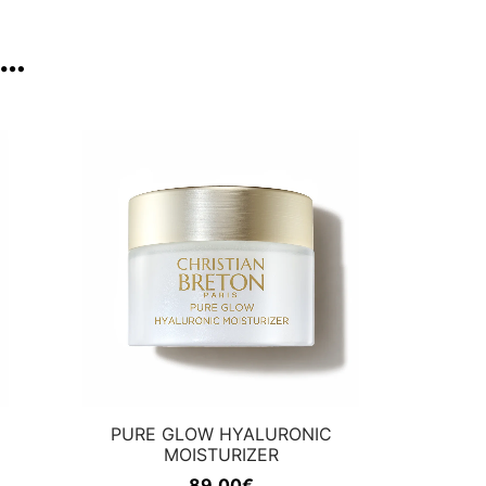
S…
PURE GLOW HYALURONIC
MOISTURIZER
89,00
€