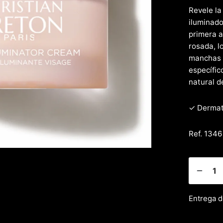
Revele la
iluminado
primera a
rosada, l
manchas o
específic
natural d
✓ Dermat
Ref. 1346
Entrega d