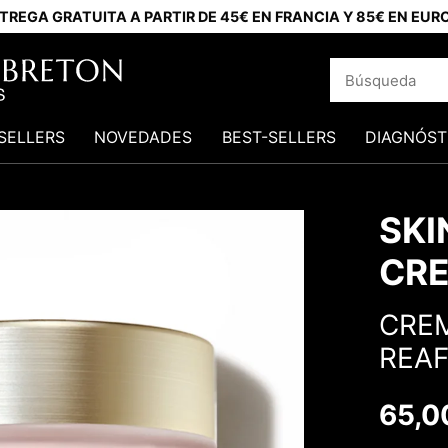
TREGA GRATUITA A PARTIR DE 45€ EN FRANCIA Y 85€ EN EUR
SELLERS
NOVEDADES
BEST-SELLERS
DIAGNÓST
SKI
CR
CREM
REA
65,0