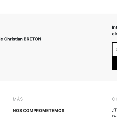
In
el
 de Christian BRETON
MÁS
C
¿T
NOS COMPROMETEMOS
De