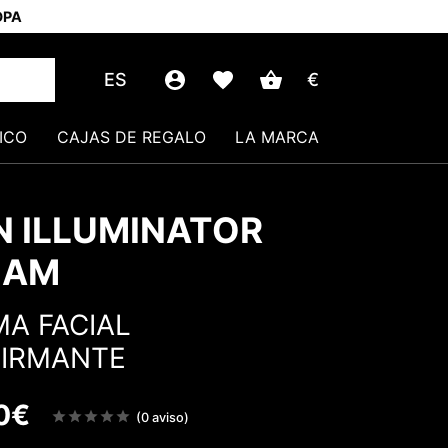
OPA
ES
€
ICO
CAJAS DE REGALO
LA MARCA
N ILLUMINATOR
EAM
A FACIAL
FIRMANTE
0
€
Note
(0 aviso)
sur