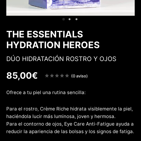
 & Firmeza
rfecciones
w
THE ESSENTIALS
HYDRATION HEROES
DÚO HIDRATACIÓN ROSTRO Y OJOS
85,00
€
Note
(0 aviso)
sur
5
Ofrece a tu piel una rutina sencilla:
Para el rostro, Crème Riche hidrata visiblemente la piel,
haciéndola lucir más luminosa, joven y hermosa.
Para el contorno de ojos, Eye Care Anti-Fatigue ayuda a
reducir la apariencia de las bolsas y los signos de fatiga.