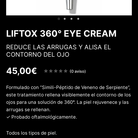
 & Firmeza
rfecciones
w
LIFTOX 360° EYE CREAM
REDUCE LAS ARRUGAS Y ALISA EL
CONTORNO DEL OJO
45,00
€
Note
(0 aviso)
sur
5
Formulado con “Simili-Péptido de Veneno de Serpiente”,
este tratamiento rellena visiblemente el contorno de los
ojos para una solución de 360°. La piel rejuvenece y las
arrugas se rellenan.
✓ Probado oftalmológicamente.
Todos los tipos de piel.