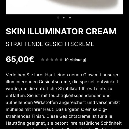
w
inheiten
nenschutz
w
SKIN ILLUMINATOR CREAM
STRAFFENDE GESICHTSCREME
65,00
€
Note
(0 Meinung)
sur
5
Verleihen Sie Ihrer Haut einen neuen Glow mit unserer
illuminierenden Gesichtscreme, die speziell entwickelt
wurde, um die natürliche Strahlkraft Ihres Teints zu
entfalten. Sie ist mit feuchtigkeitsspendenden und
aufhellenden Wirkstoffen angereichert und verschmilzt
mühelos mit Ihrer Haut. Das Ergebnis: ein seidig-
strahlendes Finish. Diese Gesichtscreme ist für alle
Hauttöne geeignet, sie betont Ihre natürliche Schönheit