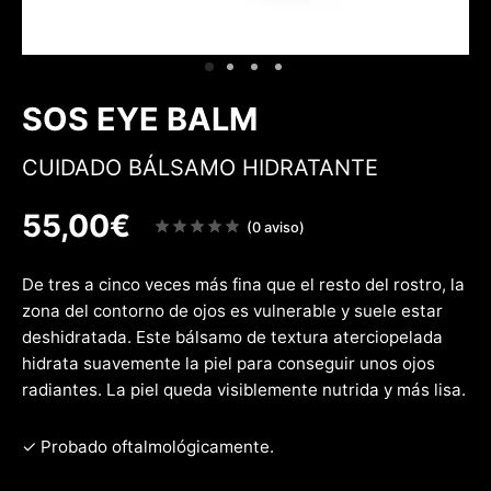
 & Firmeza
rfecciones
w
SOS EYE BALM
CUIDADO BÁLSAMO HIDRATANTE
55,00
€
Note
(0 aviso)
sur
5
De tres a cinco veces más fina que el resto del rostro, la
zona del contorno de ojos es vulnerable y suele estar
deshidratada. Este bálsamo de textura aterciopelada
hidrata suavemente la piel para conseguir unos ojos
radiantes. La piel queda visiblemente nutrida y más lisa.
✓ Probado oftalmológicamente.