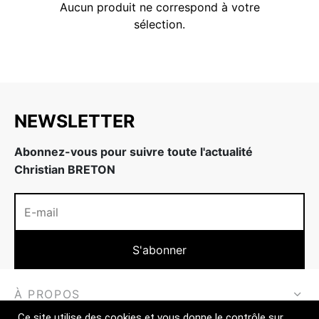
Aucun produit ne correspond à votre
 & Fermeté
w
sélection.
NEWSLETTER
Abonnez-vous pour suivre toute l'actualité
Christian BRETON
À PROPOS
Ce site utilise des cookies et vous donne le contrôle sur