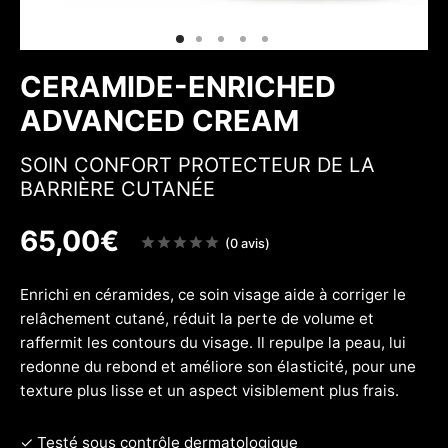
 & Fermeté
w
CERAMIDE-ENRICHED
ADVANCED CREAM
SOIN CONFORT PROTECTEUR DE LA
BARRIÈRE CUTANÉE
65,00
€
Note
(0 avis)
sur
5
Enrichi en céramides, ce soin visage aide à corriger le
relâchement cutané, réduit la perte de volume et
raffermit les contours du visage. Il repulpe la peau, lui
redonne du rebond et améliore son élasticité, pour une
texture plus lisse et un aspect visiblement plus frais.
✓ Testé sous contrôle dermatologique