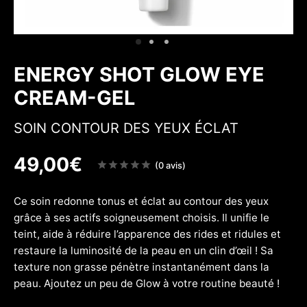
 & Fermeté
w
ENERGY SHOT GLOW EYE
CREAM-GEL
SOIN CONTOUR DES YEUX ÉCLAT
49,00
€
Note
(0 avis)
sur
5
Ce soin redonne tonus et éclat au contour des yeux
grâce à ses actifs soigneusement choisis. Il unifie le
teint, aide à réduire l’apparence des rides et ridules et
restaure la luminosité de la peau en un clin d’œil ! Sa
texture non grasse pénètre instantanément dans la
peau. Ajoutez un peu de Glow à votre routine beauté !