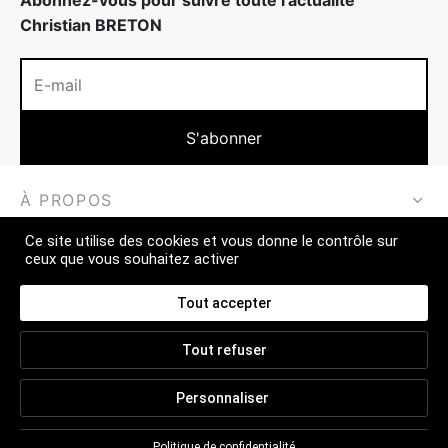
Christian BRETON
À PROPOS
Ce site utilise des cookies et vous donne le contrôle sur
EN SAVOIR PLUS
ceux que vous souhaitez activer
CONTACT
Tout accepter
Tout refuser
CGV
Personnaliser
FAQ
MENTIONS LÉGALES
Politique de confidentialité