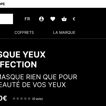
OPE
FR
€
COFFRETS
LA MARQUE
SQUE YEUX
FECTION
ASQUE RIEN QUE POUR
EAUTÉ DE VOS YEUX
0
€
Note
(0 avis)
sur