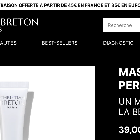
VRAISON OFFERTE A PARTIR DE 45€ EN FRANCE ET 85€ EN EUR
AUTÉS
BEST-SELLERS
DIAGNOSTIC
MA
PER
UN M
LA B
39,0