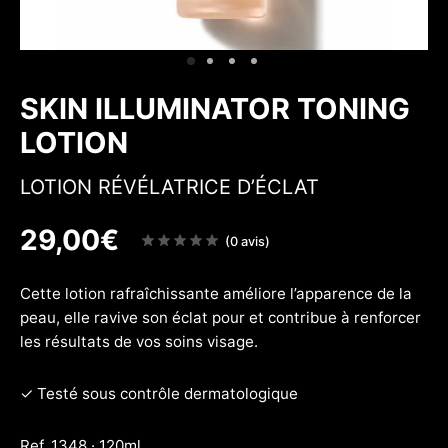
 & Fermeté
w
SKIN ILLUMINATOR TONING
LOTION
LOTION RÉVÉLATRICE D’ÉCLAT
29,00
€
Note
(0 avis)
sur
5
Cette lotion rafraîchissante améliore l’apparence de la
peau, elle ravive son éclat pour et contribue à renforcer
les résultats de vos soins visage.
✓ Testé sous contrôle dermatologique
Ref. 1348 · 120ml