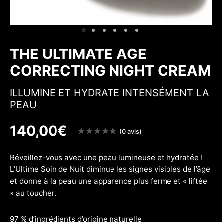
 & Fermeté
w
THE ULTIMATE AGE
CORRECTING NIGHT CREAM
ILLUMINE ET HYDRATE INTENSÉMENT LA
PEAU
140,00
€
Note
(0 avis)
sur
5
Réveillez-vous avec une peau lumineuse et hydratée !
L’Ultime Soin de Nuit diminue les signes visibles de l’âge
et donne à la peau une apparence plus ferme et « liftée
» au toucher.
97 % d’ingrédients d’origine naturelle