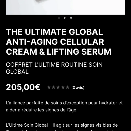
 & Fermeté
w
THE ULTIMATE GLOBAL
ANTI-AGING CELLULAR
CREAM & LIFTING SERUM
COFFRET L'ULTIME ROUTINE SOIN
GLOBAL
205,00
€
Note
(0 avis)
sur
5
L’alliance parfaite de soins d’exception pour hydrater et
aider à réduire les signes de l’âge.
L’Ultime Soin Global – Il agit sur les signes visibles de