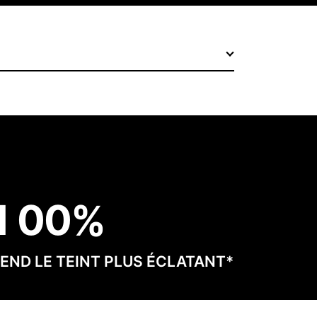
1
0
0
END LE TEINT PLUS ÉCLATANT*