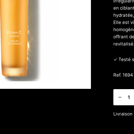
irrégulari
en ciblan
hydratée,
Elle est 
homogène.
offrant d
revitalisé
✓ Testé 
Ref. 1694
Livraison 