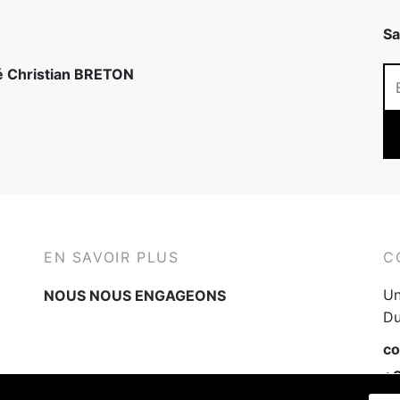
Sa
té Christian BRETON
EN SAVOIR PLUS
C
Un
NOUS NOUS ENGAGEONS
Du
co
+3