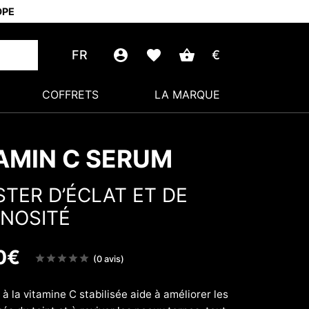
OPE
FR
€
COFFRETS
LA MARQUE
AMIN C SERUM
TER D’ÉCLAT ET DE
NOSITÉ
0
€
Note
(0 avis)
sur
5
à la vitamine C stabilisée aide à améliorer les