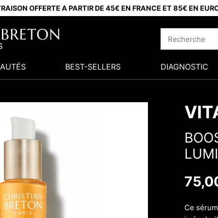
VRAISON OFFERTE A PARTIR DE 45€ EN FRANCE ET 85€ EN EUR
AUTÉS
BEST-SELLERS
DIAGNOSTIC
VIT
BOOS
LUMI
75,0
Ce sérum 