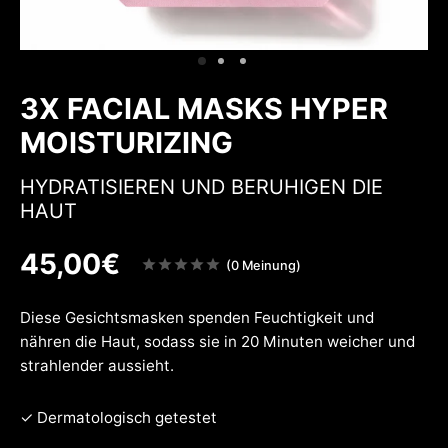
w
inheiten
nenschutz
w
3X FACIAL MASKS HYPER
MOISTURIZING
HYDRATISIEREN UND BERUHIGEN DIE
HAUT
45,00
€
Note
(0 Meinung)
sur
5
Diese Gesichtsmasken spenden Feuchtigkeit und
nähren die Haut, sodass sie in 20 Minuten weicher und
strahlender aussieht.
✓ Dermatologisch getestet