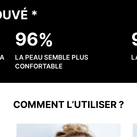
OUVÉ *
9
6
LA
LA PEAU SEMBLE PLUS
L
CONFORTABLE
COMMENT L’UTILISER ?