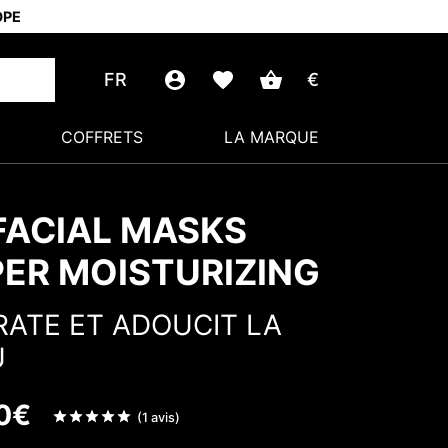
OPE
FR
€
COFFRETS
LA MARQUE
FACIAL MASKS
ER MOISTURIZING
ATE ET ADOUCIT LA
U
0
€
Note
(1 avis)
sur 5