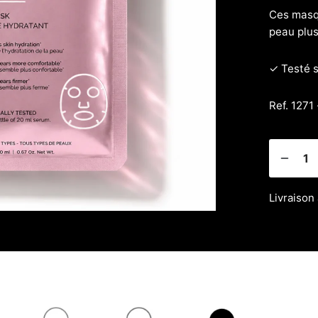
Ces masqu
peau plus
✓ Testé 
Ref. 1271 
Livraison 