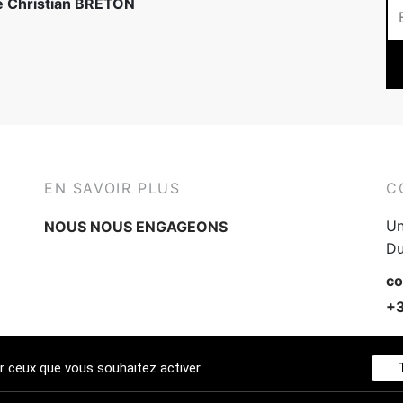
té Christian BRETON
EN SAVOIR PLUS
C
Un
NOUS NOUS ENGAGEONS
Du
co
+3
ur ceux que vous souhaitez activer