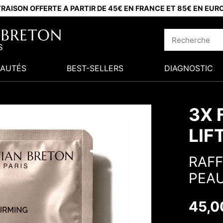
VRAISON OFFERTE A PARTIR DE 45€ EN FRANCE ET 85€ EN EUR
AUTÉS
BEST-SELLERS
DIAGNOSTIC
3X 
LIF
RAFF
PEA
45,0