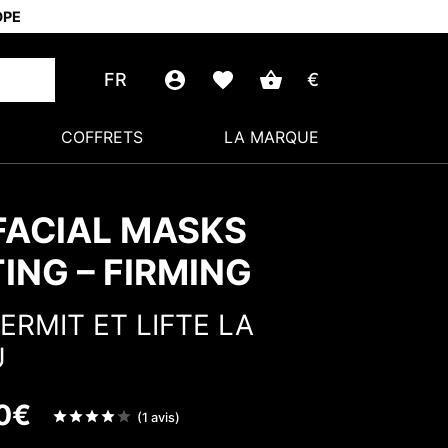
OPE
FR
€
COFFRETS
LA MARQUE
FACIAL MASKS
TING – FIRMING
ERMIT ET LIFTE LA
U
0
€
Note
(1 avis)
sur 5