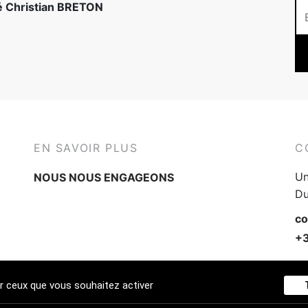
té Christian BRETON
EN SAVOIR PLUS
C
Un
NOUS NOUS ENGAGEONS
Du
co
+3
ur ceux que vous souhaitez activer