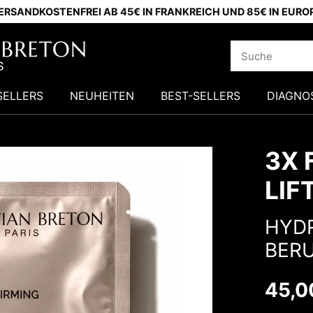
ERSANDKOSTENFREI AB 45€ IN FRANKREICH UND 85€ IN EURO
SELLERS
NEUHEITEN
BEST-SELLERS
DIAGNO
3X 
LIF
HYDR
BERU
45,0