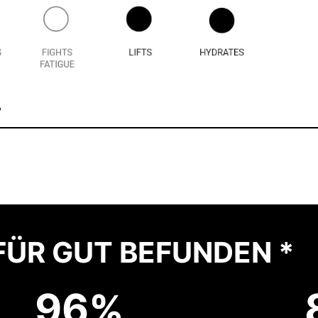
?
FÜR GUT BEFUNDEN *
9
6