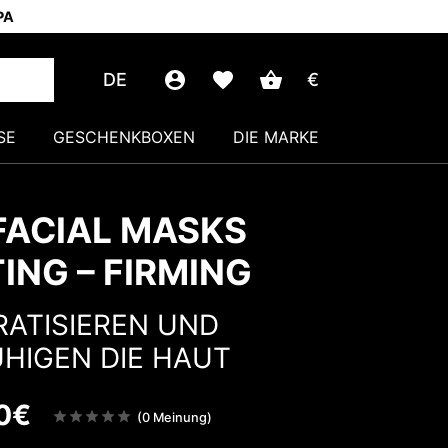
PA
DE
€
SE
GESCHENKBOXEN
DIE MARKE
FACIAL MASKS
TING – FIRMING
ATISIEREN UND
HIGEN DIE HAUT
0
€
Note
(0 Meinung)
sur