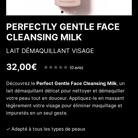
 & Fermeté
w
PERFECTLY GENTLE FACE
CLEANSING MILK
LAIT DÉMAQUILLANT VISAGE
32,00
€
Note
(0 avis)
sur
5
Découvrez le
Perfect Gentle Face Cleansing Milk
, un
lait démaquillant délicat pour nettoyer et démaquiller
votre peau tout en douceur. Appliquez-le en massant
légèrement votre visage pour éliminer maquillage et
impuretés en un seul geste.
✓ Adapté à tous les types de peaux