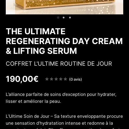
 & Fermeté
w
THE ULTIMATE
REGENERATING DAY CREAM
& LIFTING SERUM
COFFRET L'ULTIME ROUTINE DE JOUR
190,00
€
Note
(0 avis)
sur
5
L’alliance parfaite de soins d’exception pour hydrater,
lisser et améliorer la peau.
L’Ultime Soin de Jour – Sa texture enveloppante procure
une sensation d’hydratation intense et redonne à la